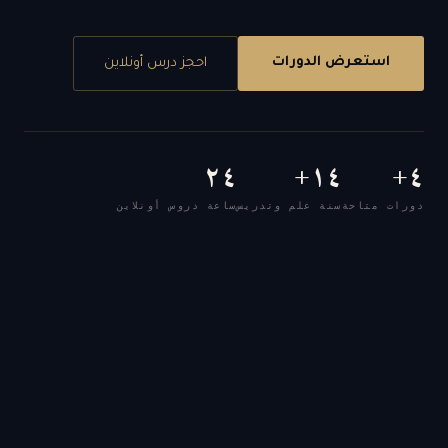
استعرض الدورات
احجز درس أونلاين
٢٤
١٤+
٤+
دورات متاحة
سنة علم وتدريس
ساعة دروس أونلاين