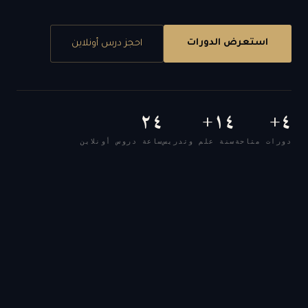
استعرض الدورات
احجز درس أونلاين
٢٤
١٤+
٤+
دورات متاحة
سنة علم وتدريس
ساعة دروس أونلاين