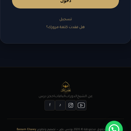
دخول
تسجيل
هل فقدت كلمة مرورك؟
عن الشيخ
الدورات
الباقات
احجز درس
f
♪
جميع الحقوق محفوظة © 2026 يونس بكير — تصميم وتطوير
Bassam Elsawy