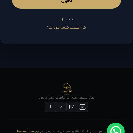
دخول
تسجيل
هل فقدت كلمة مرورك؟
عن الشيخ
الدورات
الباقات
احجز درس
f
♪
جميع الحقوق محفوظة © 2026 يونس بكير — تصميم وتطوير
Bassam Elsawy