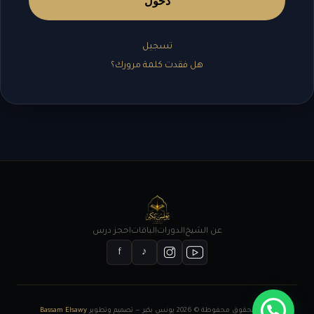
دخول
تسجيل
هل فقدت كلمة مرورك؟
عن الشيخ
الدورات
الباقات
احجز درس
f
♪
جميع الحقوق محفوظة © 2026 يونس بكير — تصميم وتطوير
Bassam Elsawy