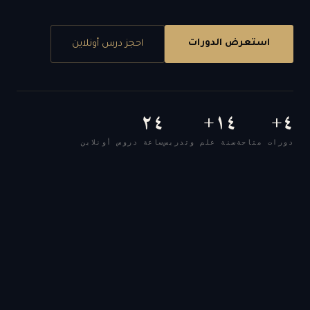
استعرض الدورات
احجز درس أونلاين
٢٤
١٤+
٤+
دورات متاحة
سنة علم وتدريس
ساعة دروس أونلاين